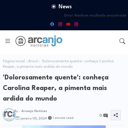
News
Error:
Nenhum resultado encontrado
Página inicial
Brasil
'Dolorosamente quente': conheça Carolina
Reaper, a pimenta mais ardida do mundo
'Dolorosamente quente': conheça
Carolina Reaper, a pimenta mais
ardida do mundo
By -
Arcanjo Notícias
0
1 minute read
janeiro 05, 2024