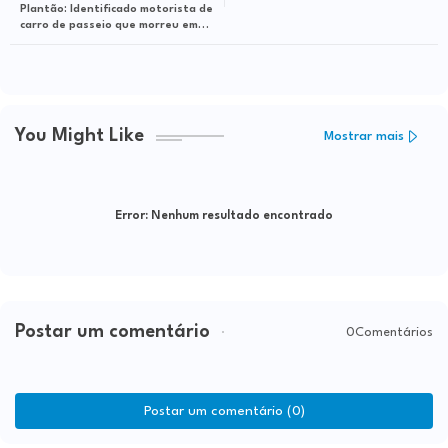
Plantão: Identificado motorista de
carro de passeio que morreu em
tragédia na BR-116; acidente fez
outras 3 vítimas
You Might Like
Mostrar mais
Error:
Nenhum resultado encontrado
Postar um comentário
0Comentários
Postar um comentário (0)