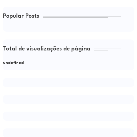
Popular Posts
Total de visualizações de página
u
n
d
e
f
n
e
d