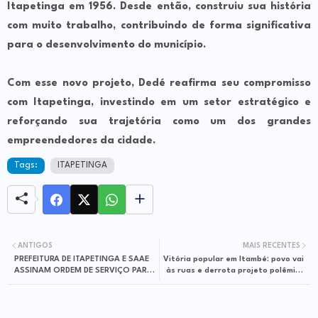
Itapetinga em 1956. Desde então, construiu sua história
com muito trabalho, contribuindo de forma significativa
para o desenvolvimento do município.
Com esse novo projeto, Dedé reafirma seu compromisso
com Itapetinga, investindo em um setor estratégico e
reforçando sua trajetória como um dos grandes
empreendedores da cidade.
Tags:
ITAPETINGA
ANTIGOS
MAIS RECENTES
PREFEITURA DE ITAPETINGA E SAAE
Vitória popular em Itambé: povo vai
ASSINAM ORDEM DE SERVIÇO PARA
às ruas e derrota projeto polêmico
INSTALAÇÃO DE NOVA ADUTORA
do prefeito Candinho
NAS VILAS