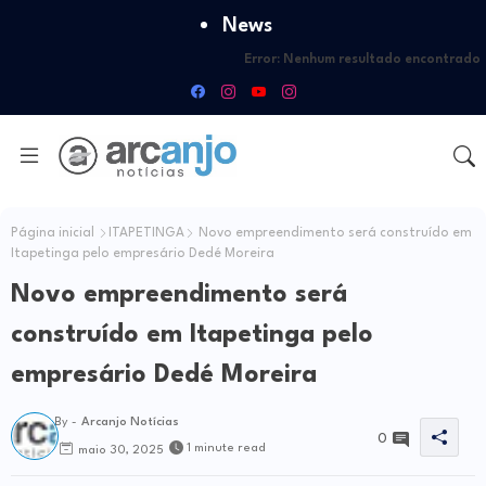
News
Error:
Nenhum resultado encontrado
Página inicial
ITAPETINGA
Novo empreendimento será construído em
Itapetinga pelo empresário Dedé Moreira
Novo empreendimento será
construído em Itapetinga pelo
empresário Dedé Moreira
By -
Arcanjo Notícias
0
1 minute read
maio 30, 2025