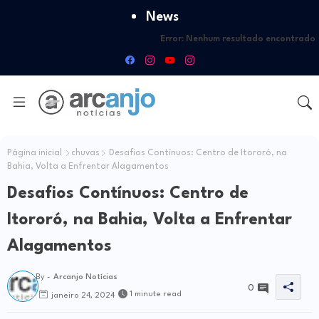
News
Error:
Nenhum resultado encontrado
Página inicial
chuvas
Desafios Contínuos: Centro de Itororó, na
Bahia, Volta a Enfrentar Alagamentos
Desafios Contínuos: Centro de
Itororó, na Bahia, Volta a Enfrentar
Alagamentos
By -
Arcanjo Notícias
0
1 minute read
janeiro 24, 2024