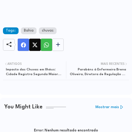
Tags:
Bahia
chuvas
ANTIGOS
MAIS RECENTES
Impacto das Chuvas em Ilhéus:
Parabéns à Enfermeira Brena
Cidade Registra Segunda Maior
Oliveira, Diretora de Regulação da
Quantidade de Precipitação no
Saúde de Itapetinga
Brasil
You Might Like
Mostrar mais
Error:
Nenhum resultado encontrado