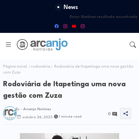
News
Error:
Nenhum resultado encontrado
Página inicial
rodoviária
Rodoviária de Itapetinga uma nova gestão
com Zuza
Rodoviária de Itapetinga uma nova
gestão com Zuza
By -
Arcanjo Notícias
0
1 minute read
outubro 26, 2023