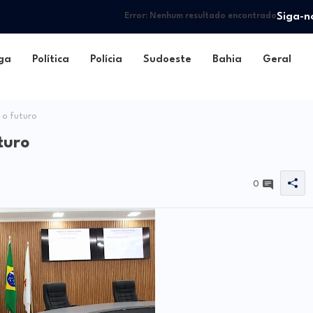
Siga-n
Error:
Nenhum resultado encontrado
ga
Política
Polícia
Sudoeste
Bahia
Geral
 o futuro
turo
0