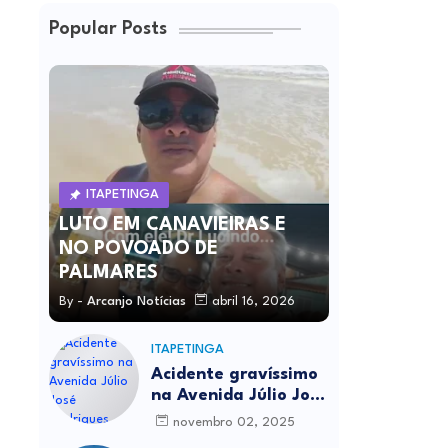
Popular Posts
ITAPETINGA
LUTO EM CANAVIEIRAS E
NO POVOADO DE
PALMARES
By -
Arcanjo Notícias
abril 16, 2026
ITAPETINGA
Acidente gravíssimo
na Avenida Júlio José
Rodrigues deixa um
novembro 02, 2025
morto