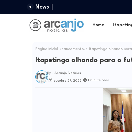
News
Home
Itapetin
Página inicial
saneamento.
Itapetinga olhando para
Itapetinga olhando para o fu
By -
Arcanjo Notícias
1 minute read
outubro 27, 2023