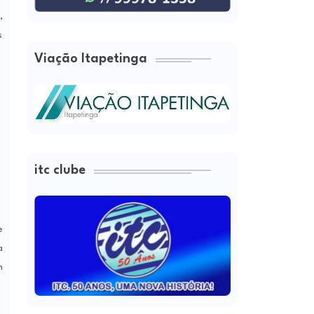
,
s
Viação Itapetinga
itc clube
e
a
m