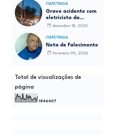
ITAPETINGA
Grave acidente com
eletricista da
Prefeitura é
dezembro 18, 2025
registrado em
Itapetinga
ITAPETINGA
Nota de Falecimento
fevereiro 05, 2026
Total de visualizações de
página
1
8
4
6
4
0
7