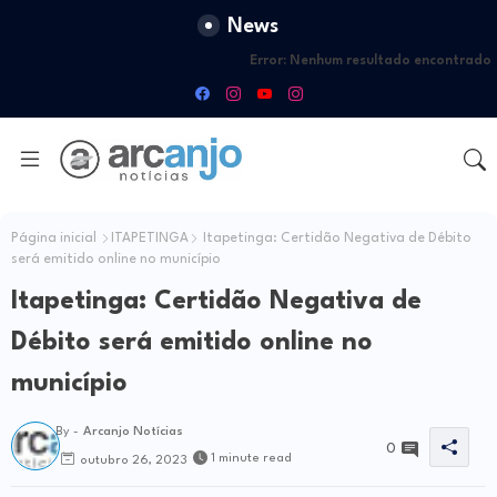
News
Error:
Nenhum resultado encontrado
Página inicial
ITAPETINGA
Itapetinga: Certidão Negativa de Débito
será emitido online no município
Itapetinga: Certidão Negativa de
Débito será emitido online no
município
By -
Arcanjo Notícias
0
1 minute read
outubro 26, 2023