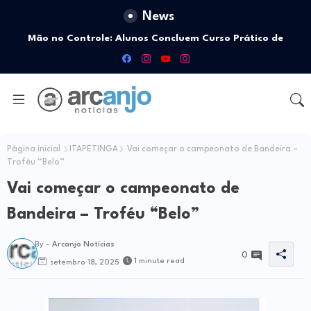
News
Mão no Controle: Alunos Concluem Curso Prático de
Pilotagem de Drones pelo Senar
Página inicial
ITAPETINGA
Vai começar o campeonato de Bandeira –
Troféu “Belo”
Vai começar o campeonato de
Bandeira – Troféu “Belo”
By -
Arcanjo Notícias
0
1 minute read
setembro 18, 2025