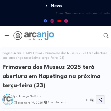
News
Error:
Nenhum resultado encontrado
Página inicial
ITAPETINGA
Primavera dos Museus 2025 terá abertura
em Itapetinga na próxima terça-feira (23)
Primavera dos Museus 2025 terá
abertura em Itapetinga na próxima
terça-feira (23)
By -
Arcanjo Notícias
0
1 minute read
setembro 19, 2025