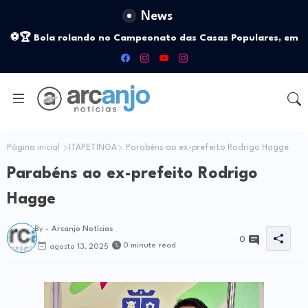
News
⚽🏆 Bola rolando no Campeonato das Casas Populares, em
Itapetinga!
Página inicial
ITAPETINGA
Parabéns ao ex-prefeito Rodrigo Hagge
Parabéns ao ex-prefeito Rodrigo
Hagge
By -
Arcanjo Notícias
0
0 minute read
agosto 13, 2025