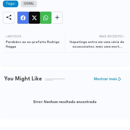
Tags:
GERAL
ANTIGOS
MAIS RECENTES
Parabéns ao ex-prefeito Rodrigo
Itapetinga entra em uma série de
Hagge
assassinatos: mais uma morte e
uma tentativa de homicídio no
Clodoaldo Costa
You Might Like
Mostrar mais
Error:
Nenhum resultado encontrado