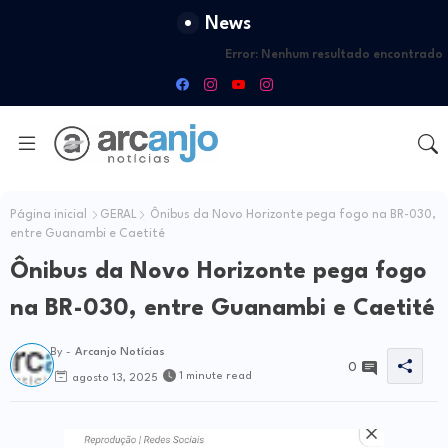
News
Error:
Nenhum resultado encontrado
Página inicial
GERAL
Ônibus da Novo Horizonte pega fogo na BR-030,
entre Guanambi e Caetité
Ônibus da Novo Horizonte pega fogo
na BR-030, entre Guanambi e Caetité
By -
Arcanjo Notícias
0
1 minute read
agosto 13, 2025