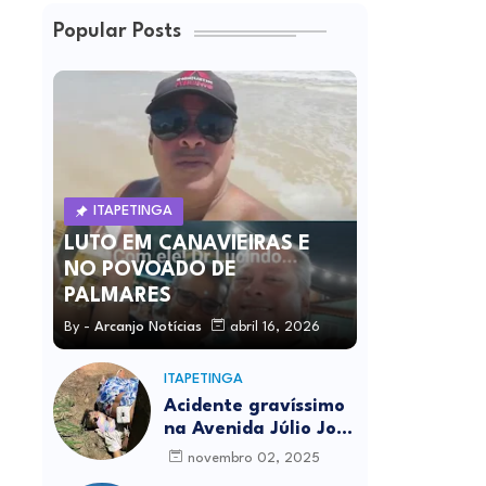
Popular Posts
ITAPETINGA
LUTO EM CANAVIEIRAS E
NO POVOADO DE
PALMARES
By -
Arcanjo Notícias
abril 16, 2026
ITAPETINGA
Acidente gravíssimo
na Avenida Júlio José
Rodrigues deixa um
novembro 02, 2025
morto