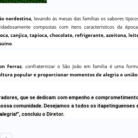
ção nordestina
, levando às mesas das famílias os sabores típico
idadosamente compostas com itens característicos da época
a, canjica, tapioca, chocolate, refrigerante, azeitona, leit
 suíno
.
on Ferraz
, confraternizar o São João em família é uma form
 cultura popular e proporcionar momentos de alegria e união
oradores, que se dedicam com empenho e comprometiment
à nossa comunidade. Desejamos a todos os itapetinguenses 
egria!”, concluiu o Diretor.