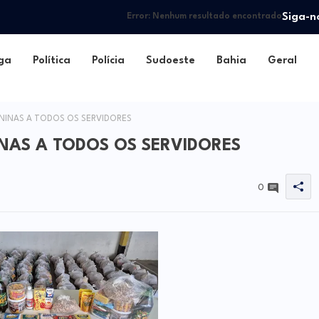
Siga-n
Error:
Nenhum resultado encontrado
ga
Política
Polícia
Sudoeste
Bahia
Geral
NINAS A TODOS OS SERVIDORES
NAS A TODOS OS SERVIDORES
0