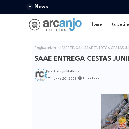
News
Home
Itapetin
Página inicial
ITAPETINGA
SAAE ENTREGA CESTAS JU
SAAE ENTREGA CESTAS JUNI
By -
Arcanjo Notícias
1 minute read
junho 20, 2025