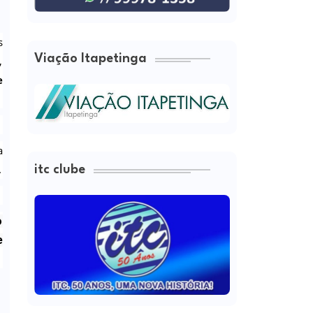
s
Viação Itapetinga
,
e
a
.
itc clube
o
e