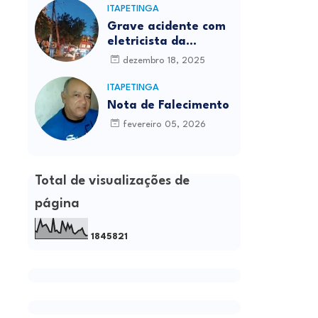
ITAPETINGA
Grave acidente com
eletricista da
Prefeitura é
dezembro 18, 2025
registrado em
Itapetinga
ITAPETINGA
Nota de Falecimento
fevereiro 05, 2026
Total de visualizações de
página
1
8
4
5
8
2
1