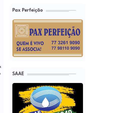
Pax Perfeição
m
SAAE
e