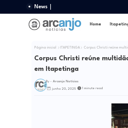
News
Home
Itapetin
Página inicial
ITAPETINGA
Corpus Christi reúne mult
Corpus Christi reúne multidã
em Itapetinga
By -
Arcanjo Notícias
1 minute read
junho 20, 2025