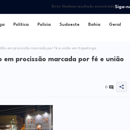
Siga-n
Error:
Nenhum resultado encontrado
ga
Política
Polícia
Sudoeste
Bahia
Geral
idão em procissão marcada por fé e união em Itapetinga
o em procissão marcada por fé e união
0