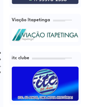
Viação Itapetinga
a
itc clube
o
,
e