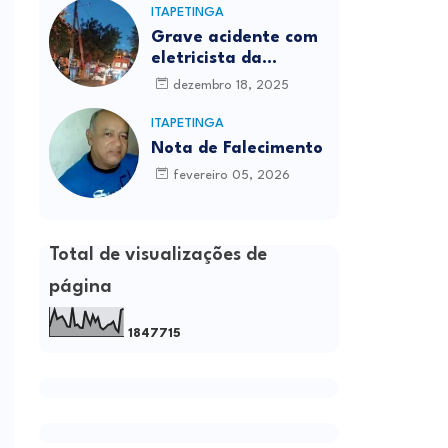
ITAPETINGA
Grave acidente com
eletricista da
Prefeitura é
dezembro 18, 2025
registrado em
Itapetinga
ITAPETINGA
Nota de Falecimento
fevereiro 05, 2026
Total de visualizações de
página
1
8
4
7
7
1
5