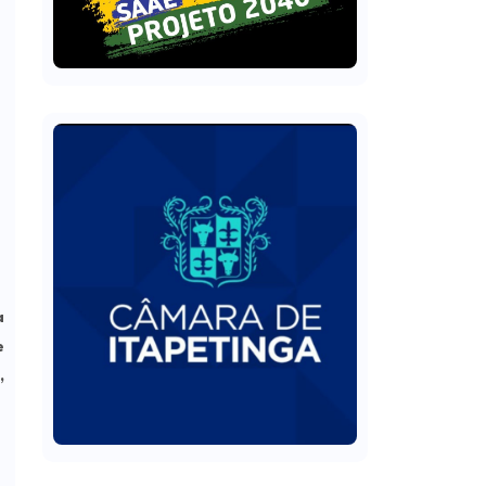
a
e
,