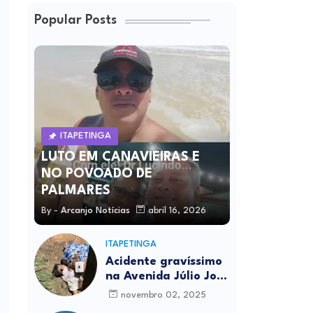
Popular Posts
ITAPETINGA
LUTO EM CANAVIEIRAS E
NO POVOADO DE
PALMARES
By -
Arcanjo Notícias
abril 16, 2026
ITAPETINGA
Acidente gravíssimo
na Avenida Júlio José
Rodrigues deixa um
novembro 02, 2025
morto