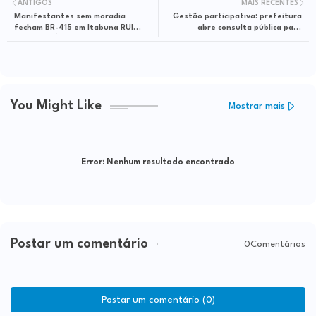
ANTIGOS
MAIS RECENTES
Manifestantes sem moradia
Gestão participativa: prefeitura
fecham BR-415 em Itabuna RUI
abre consulta pública para
COSTA ATÉ HOJE DEVE SOS
elaboração de Plano Municipal de
DESABRIGADOS DAS ENCHENTES!
Saúde
You Might Like
Mostrar mais
Error:
Nenhum resultado encontrado
Postar um comentário
0Comentários
Postar um comentário (0)