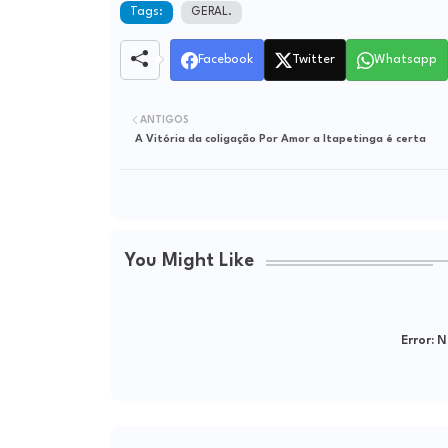
Tags:
GERAL.
Facebook
Twitter
Whatsapp
ANTIGOS
A Vitória da coligação Por Amor a Itapetinga é certa
You Might Like
Error:
Ne