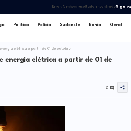
Siga-n
Error:
Nenhum resultado encontrado
ga
Política
Polícia
Sudoeste
Bahia
Geral
ergia elétrica a partir de 01 de outubro
energia elétrica a partir de 01 de
0