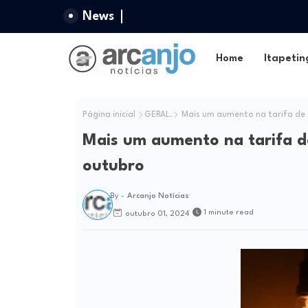
News
Home
Itapetin
Página inicial
GERAL.
Mais um aumento na tarifa de en
Mais um aumento na tarifa de 
outubro
By -
Arcanjo Notícias
1 minute read
outubro 01, 2024