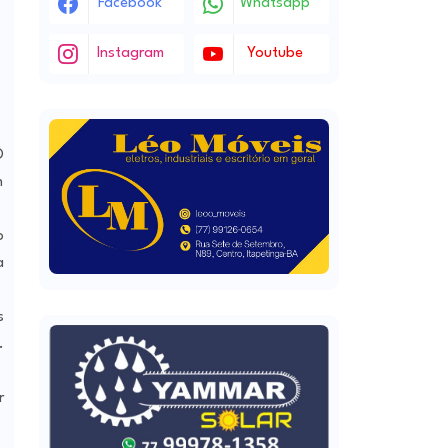
Facebook
Whatsapp
Instagram
Youtube
O
h
o
a
s
.
r