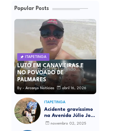
Popular Posts
ITAPETINGA
LUTO EM CANAVIEIRAS E
NO POVOADO DE
PALMARES
By -
Arcanjo Notícias
abril 16, 2026
ITAPETINGA
Acidente gravíssimo
na Avenida Júlio José
Rodrigues deixa um
novembro 02, 2025
morto