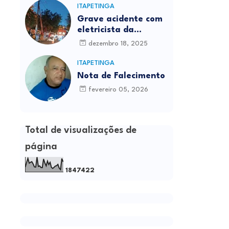
ITAPETINGA
Grave acidente com
eletricista da
Prefeitura é
dezembro 18, 2025
registrado em
Itapetinga
ITAPETINGA
Nota de Falecimento
fevereiro 05, 2026
Total de visualizações de
página
1
8
4
7
4
2
2