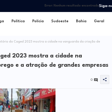
Siga-n
Error:
Nenhum resultado encontrado
ga
Política
Polícia
Sudoeste
Bahia
Geral
atório do Caged 2023 mostra a cidade na vanguarda da criação de
aged 2023 mostra a cidade na
rego e a atração de grandes empresas
0