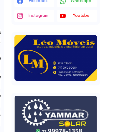
Facebook
Whatsapp
Instagram
Youtube
o
,
s
m
o
s