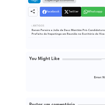
Tags:
Itapetinga Economia
Facebook
Twitter
Whatsapp
ANTIGOS
Renan Pereira e João de Deus Mantêm Pré-Candidatura
Prefeito de Itapetinga em Reunião no Escritório do Vice
You Might Like
Error:
Ne
Postar um comentário