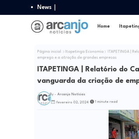
News
Home
Itapetin
Página inicial
Itapetinga Economia
ITAPETINGA | Rel
emprego e a atração de grandes empresas
ITAPETINGA | Relatório do C
vanguarda da criação de emp
By -
Arcanjo Notícias
1 minute read
fevereiro 02, 2024