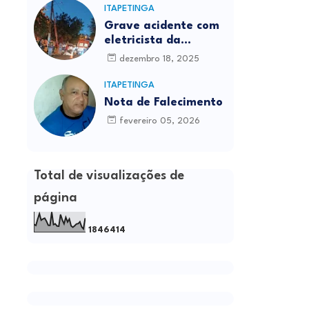
ITAPETINGA
Grave acidente com
eletricista da
Prefeitura é
dezembro 18, 2025
registrado em
Itapetinga
ITAPETINGA
Nota de Falecimento
fevereiro 05, 2026
Total de visualizações de
página
1
8
4
6
4
1
4