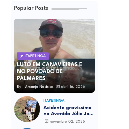
Popular Posts
ITAPETINGA
LUTO EM CANAVIEIRAS E
NO POVOADO DE
PALMARES
By -
Arcanjo Notícias
abril 16, 2026
ITAPETINGA
Acidente gravíssimo
na Avenida Júlio José
Rodrigues deixa um
novembro 02, 2025
morto