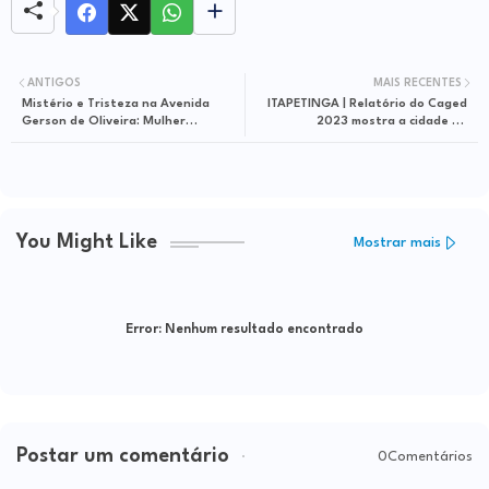
ANTIGOS
MAIS RECENTES
Mistério e Tristeza na Avenida
ITAPETINGA | Relatório do Caged
Gerson de Oliveira: Mulher
2023 mostra a cidade na
Encontrada Enforcada em
vanguarda da criação de emprego e
Residência no Bairro Nova
a atração de grandes empresas
Itapetinga
You Might Like
Mostrar mais
Error:
Nenhum resultado encontrado
Postar um comentário
0Comentários