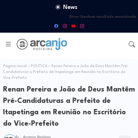
News
Error:
Nenhum resultado encontrado
Página inicial
POLÍTICA
Renan Pereira e João de Deus Mantêm Pré-
Candidaturas a Prefeito de Itapetinga em Reunião no Escritório do
Vice-Prefeito
Renan Pereira e João de Deus Mantêm
Pré-Candidaturas a Prefeito de
Itapetinga em Reunião no Escritório
do Vice-Prefeito
By -
Arcanjo Notícias