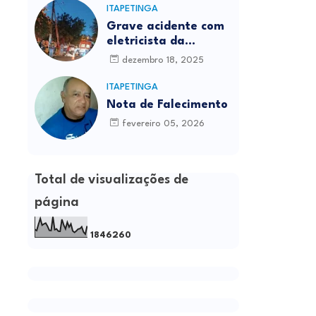
ITAPETINGA
Grave acidente com
eletricista da
Prefeitura é
dezembro 18, 2025
registrado em
Itapetinga
ITAPETINGA
Nota de Falecimento
fevereiro 05, 2026
Total de visualizações de
página
1
8
4
6
2
6
0