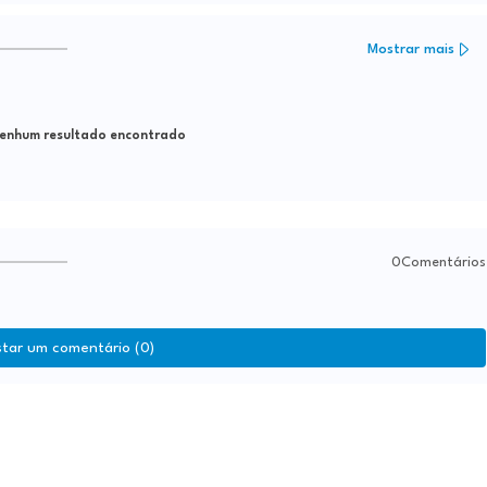
Mostrar mais
nhum resultado encontrado
0Comentários
star um comentário (0)