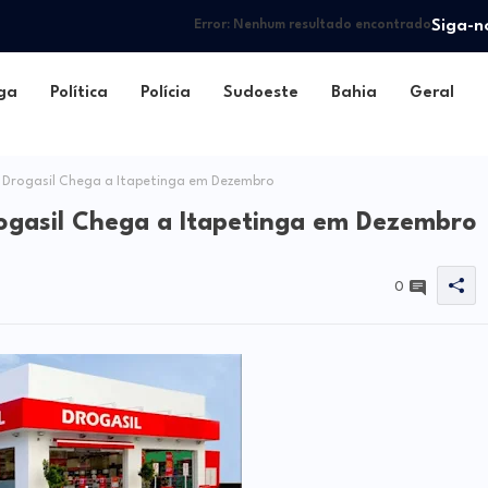
Siga-n
Error:
Nenhum resultado encontrado
ga
Política
Polícia
Sudoeste
Bahia
Geral
Drogasil Chega a Itapetinga em Dezembro
gasil Chega a Itapetinga em Dezembro
0