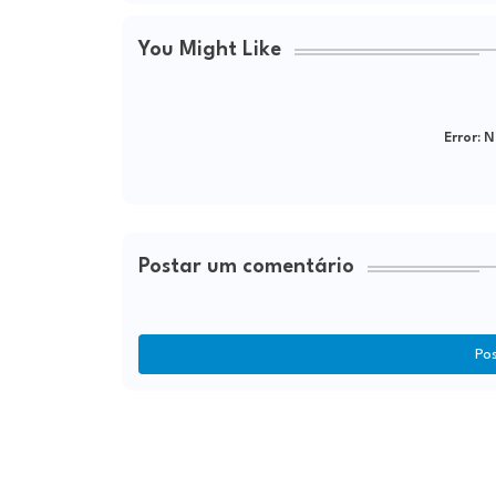
You Might Like
Error:
Ne
Postar um comentário
Po