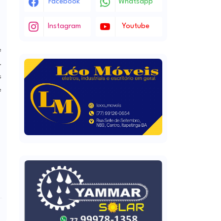
Facebook
Whatsapp
Instagram
Youtube
e
.
s
e