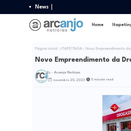
News
Home
Itapetin
Página inicial
ITAPETINGA
Novo Empreendimento da 
Novo Empreendimento da Dro
By -
Arcanjo Notícias
0 minute read
novembro 20, 2023