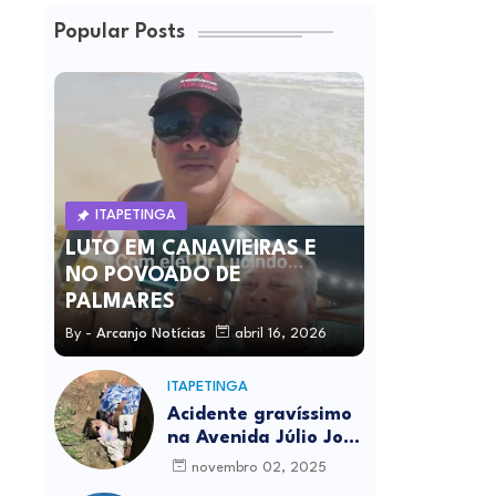
Popular Posts
ITAPETINGA
LUTO EM CANAVIEIRAS E
NO POVOADO DE
PALMARES
By -
Arcanjo Notícias
abril 16, 2026
ITAPETINGA
Acidente gravíssimo
na Avenida Júlio José
Rodrigues deixa um
novembro 02, 2025
morto