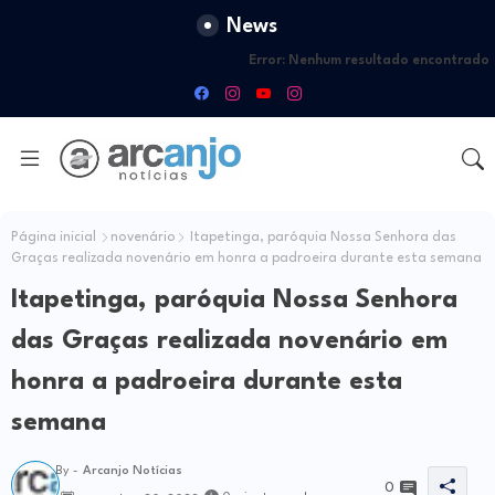
News
Error:
Nenhum resultado encontrado
Página inicial
novenário
Itapetinga, paróquia Nossa Senhora das
Graças realizada novenário em honra a padroeira durante esta semana
Itapetinga, paróquia Nossa Senhora
das Graças realizada novenário em
honra a padroeira durante esta
semana
By -
Arcanjo Notícias
0