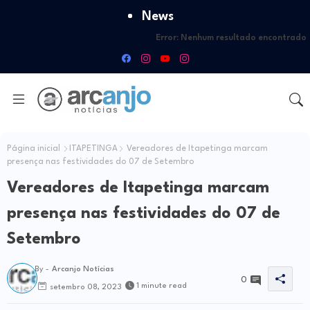
News
Error:
Nenhum resultado encontrado
Página inicial
ITAPETINGA
Vereadores de Itapetinga marcam
presença nas festividades do 07 de Setembro
Vereadores de Itapetinga marcam
presença nas festividades do 07 de
Setembro
By -
Arcanjo Notícias
0
1 minute read
setembro 08, 2023