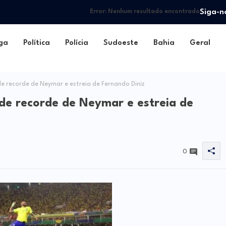
Siga-n
Error:
Nenhum resultado encontrado
ga
Política
Polícia
Sudoeste
Bahia
Geral
 de recorde de Neymar e estreia de Fernando Diniz
a de recorde de Neymar e estreia de
0