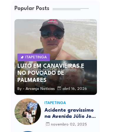
Popular Posts
ITAPETINGA
LUTO EM CANAVIEIRAS E
NO POVOADO DE
PALMARES
By -
Arcanjo Notícias
abril 16, 2026
ITAPETINGA
Acidente gravíssimo
na Avenida Júlio José
Rodrigues deixa um
novembro 02, 2025
morto