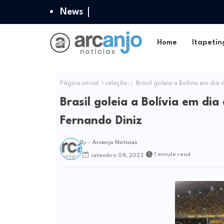
News
Home
Itapetin
Página inicial
seleção.
Brasil goleia a Bolívia em dia
Brasil goleia a Bolívia em di
Fernando Diniz
By -
Arcanjo Notícias
1 minute read
setembro 09, 2023