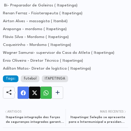
Bi- Preparador de Goleiros ( Itapetinga)
Renan Ferraz - Fisioterapeuta ( Itapetinga)
Airton Alves - massagista ( Itambé)
Araponga - mordomo ( Itapetinga)
Flávio Silva - Mordomo ( Itapetinga)
Coqueirinho - Mordomo ( Itapetinga)
Wagner Samurai- supervisor da Casa do Atleta ( Itapetinga)
Enio Oliveira - Diretor Técnico ( Itapetinga)
Adilton Matos- Diretor de logística ( Itapetinga)
Tags:
futebol
ITAPETINGA
ANTIGOS
MAIS RECENTES
Itapetinga integração das forças
Itapetinga: Seleção se apresenta
de seguranças integradas garantiu
para o Intermunicipal e presidente
São João tranquilo GM apresenta
da LADI cobra presença dos