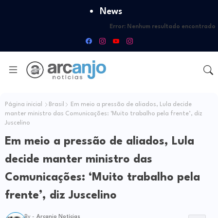
News
Error:
Nenhum resultado encontrado
Página inicial
Brasil
Em meio a pressão de aliados, Lula decide
manter ministro das Comunicações: ‘Muito trabalho pela frente’, diz
Juscelino
Em meio a pressão de aliados, Lula
decide manter ministro das
Comunicações: ‘Muito trabalho pela
frente’, diz Juscelino
By -
Arcanjo Notícias