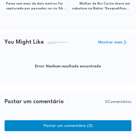
Peixe com mais de dois metros foi
Mulher de Rui Costa chora em
capturado por pescador no rio São
sabatina na Bahia: 'Desqualificada
Francisco
por ser casada com ex-governador';
veja vídeo
You Might Like
Mostrar mais
Error:
Nenhum resultado encontrado
Postar um comentário
0Comentários
Postar um comentário (0)