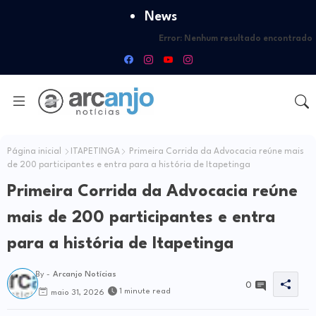
News
Error:
Nenhum resultado encontrado
Página inicial
ITAPETINGA
Primeira Corrida da Advocacia reúne mais
de 200 participantes e entra para a história de Itapetinga
Primeira Corrida da Advocacia reúne
mais de 200 participantes e entra
para a história de Itapetinga
By -
Arcanjo Notícias
0
1 minute read
maio 31, 2026