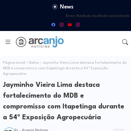
News
Error:
Nenhum resultado encontrado
Página inicial
Bahia
Jayminho Vieira Lima destaca fortalecimento do
MDB e compromisso com Itapetinga durante a 54ª Exposição
Agropecuária
Jayminho Vieira Lima destaca
fortalecimento do MDB e
compromisso com Itapetinga durante
a 54ª Exposição Agropecuária
By -
Arcanjo Notícias