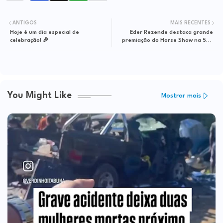
ANTIGOS
MAIS RECENTES
Hoje é um dia especial de
Eder Rezende destaca grande
celebração! 🎉
premiação do Horse Show na 54ª
Exposição de Itapetinga
You Might Like
Mostrar mais