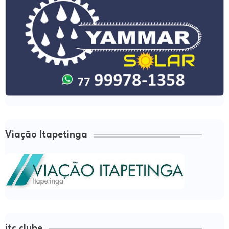
Viação Itapetinga
itc clube