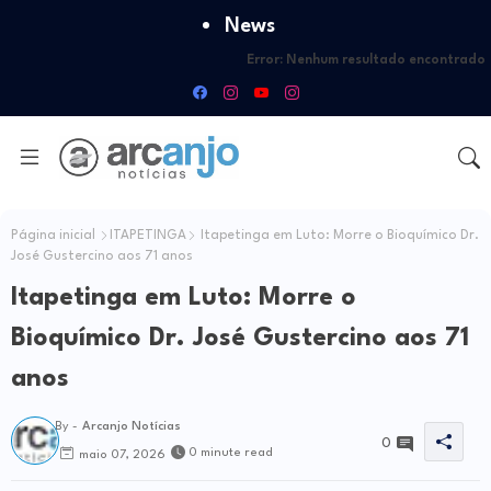
News
Error:
Nenhum resultado encontrado
Página inicial
ITAPETINGA
Itapetinga em Luto: Morre o Bioquímico Dr.
José Gustercino aos 71 anos
Itapetinga em Luto: Morre o
Bioquímico Dr. José Gustercino aos 71
anos
By -
Arcanjo Notícias
0
0 minute read
maio 07, 2026