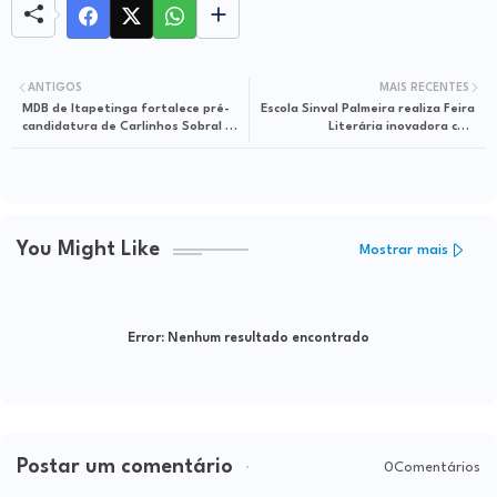
ANTIGOS
MAIS RECENTES
MDB de Itapetinga fortalece pré-
Escola Sinval Palmeira realiza Feira
candidatura de Carlinhos Sobral à
Literária inovadora com
ALBA durante Exposição
participação da família em
Agropecuária
Itapetinga
You Might Like
Mostrar mais
Error:
Nenhum resultado encontrado
Postar um comentário
0Comentários