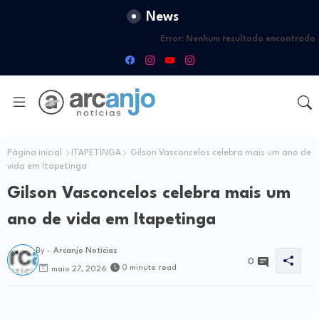
News
Error:
Nenhum resultado encontrado
Página inicial
ITAPETINGA
Gilson Vasconcelos celebra mais um ano de
vida em Itapetinga
Gilson Vasconcelos celebra mais um
ano de vida em Itapetinga
By -
Arcanjo Notícias
0
0 minute read
maio 27, 2026