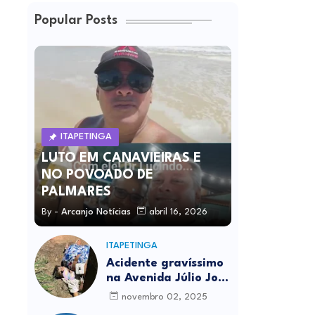
Popular Posts
ITAPETINGA
LUTO EM CANAVIEIRAS E
NO POVOADO DE
PALMARES
By -
Arcanjo Notícias
abril 16, 2026
ITAPETINGA
Acidente gravíssimo
na Avenida Júlio José
Rodrigues deixa um
novembro 02, 2025
morto