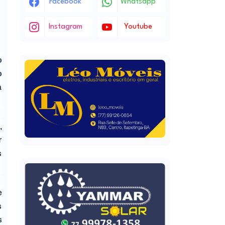
Facebook
Whatsapp
Instagram
Youtube
o
o
a
,
r
s
e
s
s