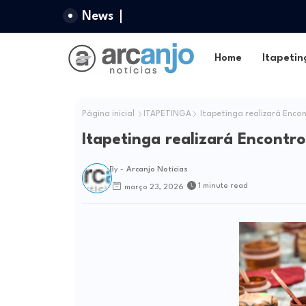
News
Home
Itapetin
Página inicial
ITAPETINGA
Itapetinga realizará Enco
Itapetinga realizará Encontr
By -
Arcanjo Notícias
1 minute read
março 23, 2026