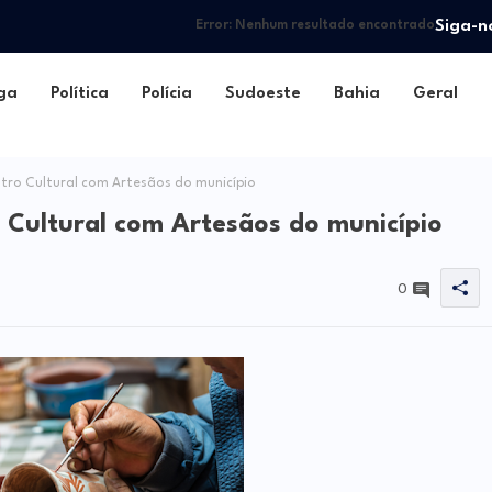
Siga-n
Error:
Nenhum resultado encontrado
ga
Política
Polícia
Sudoeste
Bahia
Geral
ntro Cultural com Artesãos do município
o Cultural com Artesãos do município
0