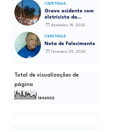
ITAPETINGA
Grave acidente com
eletricista da
Prefeitura é
dezembro 18, 2025
registrado em
Itapetinga
ITAPETINGA
Nota de Falecimento
fevereiro 05, 2026
Total de visualizações de
página
1
8
4
6
5
0
2