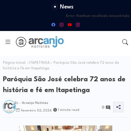
News
Error:
Nenhum resultado encontrado
Página inicial
ITAPETINGA
Paróquia São José celebra 72 anos de
história e fé em Itapetinga
Paróquia São José celebra 72 anos de
história e fé em Itapetinga
By -
Arcanjo Notícias
0
1 minute read
fevereiro 02, 2026