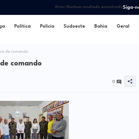
Siga-n
Error:
Nenhum resultado encontrado
ga
Política
Polícia
Sudoeste
Bahia
Geral
oca de comando
a de comando
0