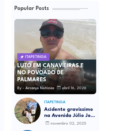
Popular Posts
ITAPETINGA
LUTO EM CANAVIEIRAS E
NO POVOADO DE
PALMARES
By -
Arcanjo Notícias
abril 16, 2026
ITAPETINGA
Acidente gravíssimo
na Avenida Júlio José
Rodrigues deixa um
novembro 02, 2025
morto