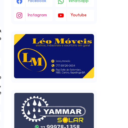
Facebook
Whatsapp
Instagram
Youtube
a
o
e
,
e