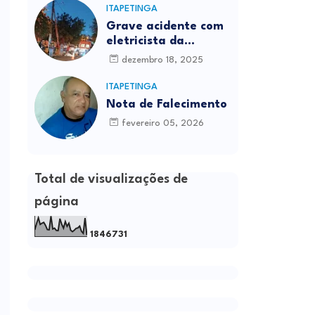
ITAPETINGA
Grave acidente com
eletricista da
Prefeitura é
dezembro 18, 2025
registrado em
Itapetinga
ITAPETINGA
Nota de Falecimento
fevereiro 05, 2026
Total de visualizações de
página
1
8
4
6
7
3
1