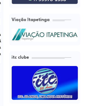
a
Viação Itapetinga
a
ã
a
a
itc clube