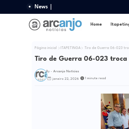
News
Home
Itapetin
Página inicial
ITAPETINGA
Tiro de Guerra 06-023 tr
Tiro de Guerra 06-023 troc
By -
Arcanjo Notícias
1 minute read
janeiro 22, 2026