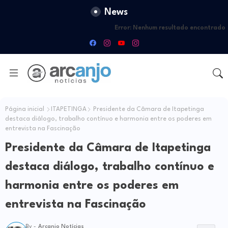
News
Error:
Nenhum resultado encontrado
Página inicial
ITAPETINGA
Presidente da Câmara de Itapetinga
destaca diálogo, trabalho contínuo e harmonia entre os poderes em
entrevista na Fascinação
Presidente da Câmara de Itapetinga
destaca diálogo, trabalho contínuo e
harmonia entre os poderes em
entrevista na Fascinação
By -
Arcanjo Notícias