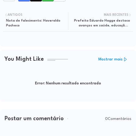
ANTIGOS
MAIS RECENTES
Nota de falecimento: Haveraldo
Prefeito Eduardo Hagge destaca
Pacheco
avanços em saúde, educação e
geração de empregos em
entrevista à Bahia FM
You Might Like
Mostrar mais
Error:
Nenhum resultado encontrado
Postar um comentário
0Comentários