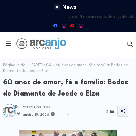
News
Error:
Nenhum resultado encontrado
Página inicial
ITAPETINGA
60 anos de amor, fé e família: Bodas de
Diamante de Joede e Elza
60 anos de amor, fé e família: Bodas
de Diamante de Joede e Elza
By -
Arcanjo Notícias
0
1 minute read
janeiro 19, 2026