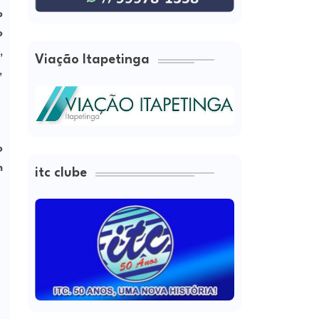
o
o
,
Viação Itapetinga
,
o
m
itc clube