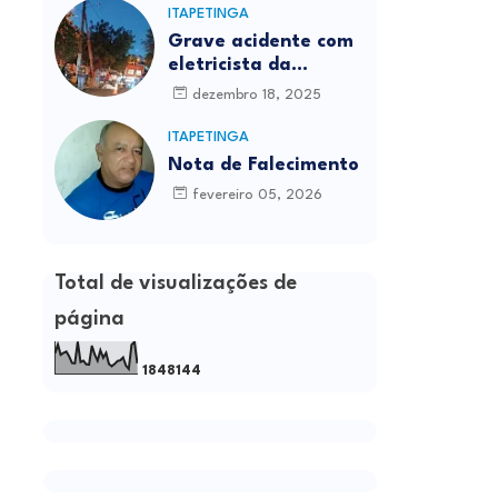
ITAPETINGA
Grave acidente com
eletricista da
Prefeitura é
dezembro 18, 2025
registrado em
Itapetinga
ITAPETINGA
Nota de Falecimento
fevereiro 05, 2026
Total de visualizações de
página
1
8
4
8
1
4
4