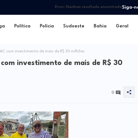
Siga-n
Error:
Nenhum resultado encontrado
ga
Política
Polícia
Sudoeste
Bahia
Geral
 PAC com investimento de mais de R$ 30 milhões
C com investimento de mais de R$ 30
0