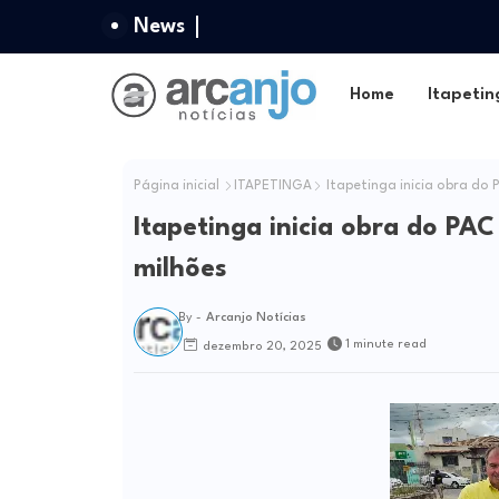
News
Home
Itapetin
Página inicial
ITAPETINGA
Itapetinga inicia obra do
Itapetinga inicia obra do PA
milhões
By -
Arcanjo Notícias
1 minute read
dezembro 20, 2025