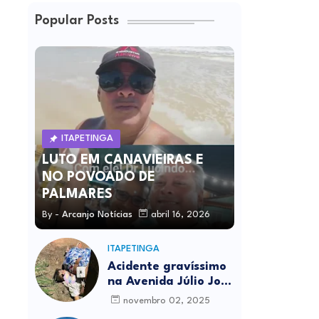
Popular Posts
ITAPETINGA
LUTO EM CANAVIEIRAS E
NO POVOADO DE
PALMARES
By -
Arcanjo Notícias
abril 16, 2026
ITAPETINGA
Acidente gravíssimo
na Avenida Júlio José
Rodrigues deixa um
novembro 02, 2025
morto