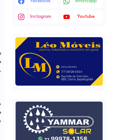
Facebook
Whatsapp
Instagram
Youtube
s
o
,
o
o
s