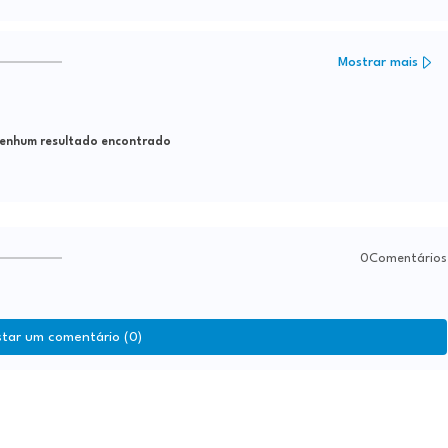
Mostrar mais
nhum resultado encontrado
0Comentários
star um comentário (0)