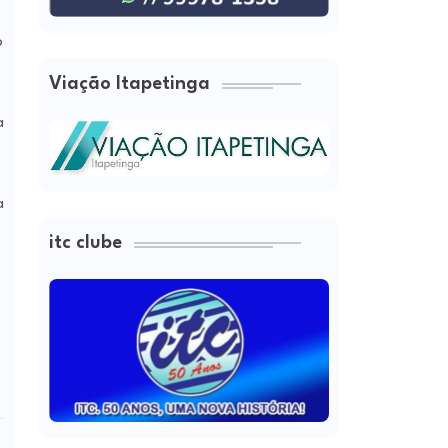
o
Viação Itapetinga
a
a
itc clube