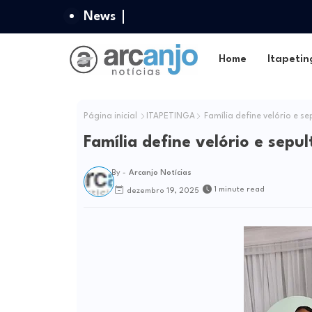
News
Home
Itapetin
Página inicial
ITAPETINGA
Família define velório e s
Família define velório e sep
By -
Arcanjo Notícias
1 minute read
dezembro 19, 2025