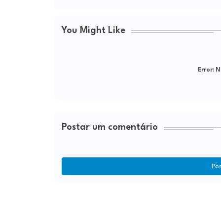
You Might Like
Error:
Ne
Postar um comentário
Po