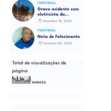
ITAPETINGA
Grave acidente com
eletricista da
Prefeitura é
dezembro 18, 2025
registrado em
Itapetinga
ITAPETINGA
Nota de Falecimento
fevereiro 05, 2026
Total de visualizações de
página
1
8
4
8
0
4
2