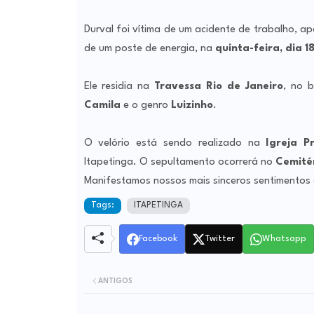
Durval foi vítima de um acidente de trabalho, ap
de um poste de energia, na
quinta-feira, dia 1
Ele residia na
Travessa Rio de Janeiro
, no 
Camila
e o genro
Luizinho
.
O velório está sendo realizado na
Igreja P
Itapetinga. O sepultamento ocorrerá no
Cemité
Manifestamos nossos mais sinceros sentimentos 
Tags:
ITAPETINGA
Facebook
Twitter
Whatsapp
ANTIGOS