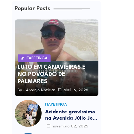
Popular Posts
ITAPETINGA
LUTO EM CANAVIEIRAS E
NO POVOADO DE
PALMARES
By -
Arcanjo Notícias
abril 16, 2026
ITAPETINGA
Acidente gravíssimo
na Avenida Júlio José
Rodrigues deixa um
novembro 02, 2025
morto