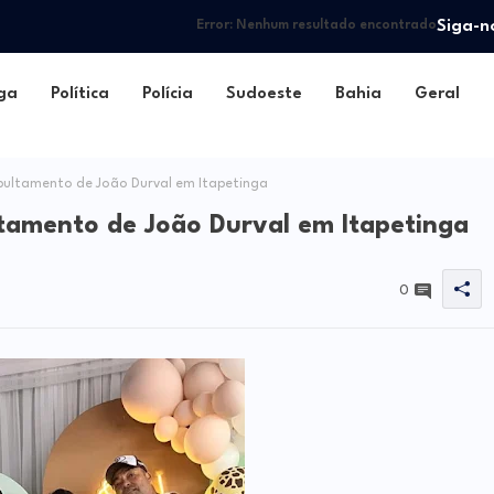
Siga-n
Error:
Nenhum resultado encontrado
ga
Política
Polícia
Sudoeste
Bahia
Geral
epultamento de João Durval em Itapetinga
ultamento de João Durval em Itapetinga
0