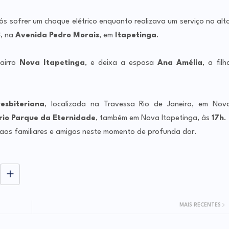
ós sofrer um choque elétrico enquanto realizava um serviço no alt
8
, na
Avenida Pedro Morais
, em
Itapetinga
.
bairro
Nova Itapetinga
, e deixa a esposa
Ana Amélia
, a filh
resbiteriana
, localizada na Travessa Rio de Janeiro, em Nov
rio Parque da Eternidade
, também em Nova Itapetinga, às
17h
.
aos familiares e amigos neste momento de profunda dor.
MAIS RECENTES