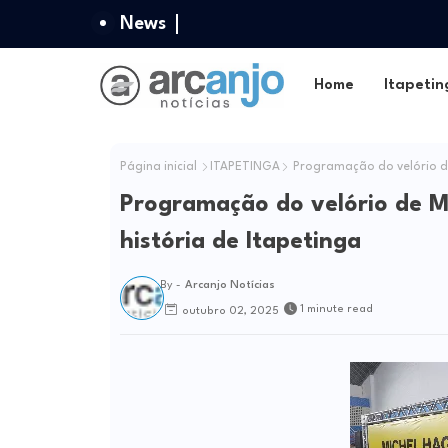
News
Home
Itapetin
Página inicial
ITAPETINGA
Programação do velório de 
Programação do velório de Mi
história de Itapetinga
By -
Arcanjo Notícias
1 minute read
outubro 02, 2025