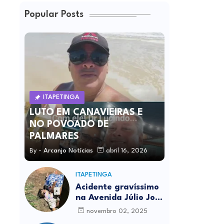
Popular Posts
ITAPETINGA
LUTO EM CANAVIEIRAS E
NO POVOADO DE
PALMARES
By -
Arcanjo Notícias
abril 16, 2026
ITAPETINGA
Acidente gravíssimo
na Avenida Júlio José
Rodrigues deixa um
novembro 02, 2025
morto