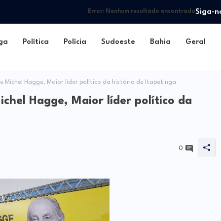
Siga-n
Error:
Nenhum resultado encontrado
ga
Política
Polícia
Sudoeste
Bahia
Geral
Michel Hagge, Maior líder político da história de Itapetinga
chel Hagge, Maior líder político da
0