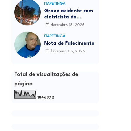
ITAPETINGA
Grave acidente com
eletricista da
Prefeitura é
dezembro 18, 2025
registrado em
Itapetinga
ITAPETINGA
Nota de Falecimento
fevereiro 05, 2026
Total de visualizações de
página
1
8
4
6
8
7
2