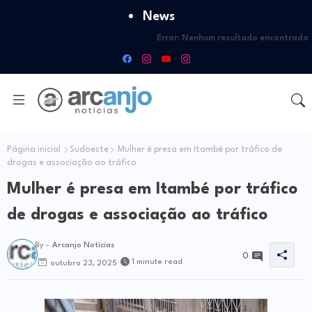
News
Error:
Nenhum resultado encontrado
Página inicial
Sudoeste
Mulher é presa em Itambé por tráfico de
drogas e associação ao tráfico
Mulher é presa em Itambé por tráfico
de drogas e associação ao tráfico
By -
Arcanjo Notícias
0
1 minute read
outubro 23, 2025