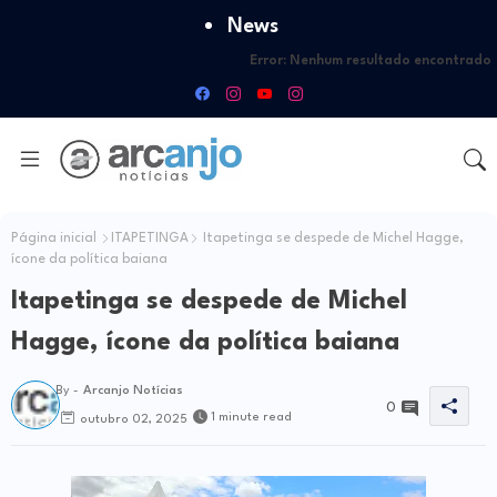
News
Error:
Nenhum resultado encontrado
Página inicial
ITAPETINGA
Itapetinga se despede de Michel Hagge,
ícone da política baiana
Itapetinga se despede de Michel
Hagge, ícone da política baiana
By -
Arcanjo Notícias
0
1 minute read
outubro 02, 2025