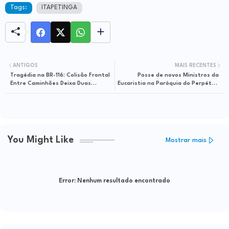
Tags:
ITAPETINGA
ANTIGOS
MAIS RECENTES
Tragédia na BR-116: Colisão Frontal
Posse de novos Ministros da
Entre Caminhões Deixa Duas
Eucaristia na Paróquia do Perpétuo
Vítimas Fatais
Socorro em Iguaí
You Might Like
Mostrar mais
Error:
Nenhum resultado encontrado