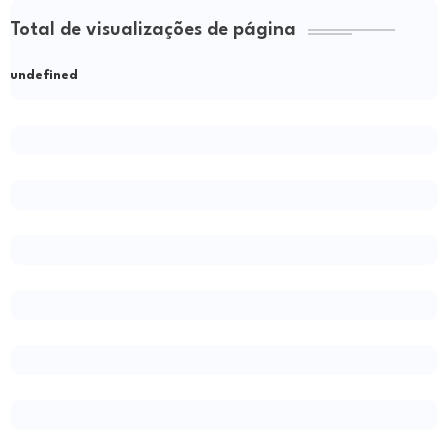
Total de visualizações de página
u
n
d
e
f
n
e
d