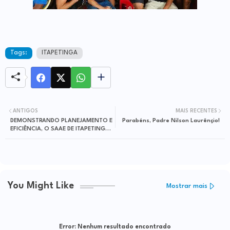
Tags:
ITAPETINGA
ANTIGOS
MAIS RECENTES
DEMONSTRANDO PLANEJAMENTO E
Parabéns, Padre Nilson Laurênçio!
EFICIÊNCIA, O SAAE DE ITAPETINGA,
TEVE SUAS CONTAS APROVADAS
PELO QUINTO ANO CONSECUTIVO!
CONTAS REFERENTES AO
EXERCÍCIO DE 2024, TAMBÉM,
APROVADAS PELO TCM-BA!
You Might Like
Mostrar mais
Error:
Nenhum resultado encontrado