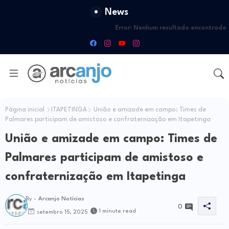
News
Error:
Nenhum resultado encontrado
Página inicial
ITAPETINGA
União e amizade em campo: Times de
Palmares participam de amistoso e confraternização em Itapetinga
União e amizade em campo: Times de
Palmares participam de amistoso e
confraternização em Itapetinga
By -
Arcanjo Notícias
0
1 minute read
setembro 15, 2025