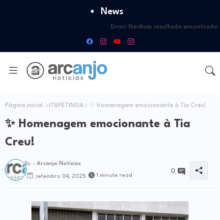
News
Error:
Nenhum resultado encontrado
Página inicial
ITAPETINGA
✨ Homenagem emocionante à Tia Creu!
✨ Homenagem emocionante à Tia
Creu!
By -
Arcanjo Notícias
0
1 minute read
setembro 04, 2025