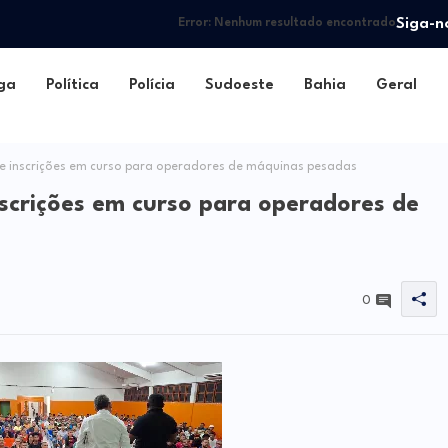
Siga-n
Error:
Nenhum resultado encontrado
ga
Política
Polícia
Sudoeste
Bahia
Geral
e inscrições em curso para operadores de máquinas pesadas
nscrições em curso para operadores de
0