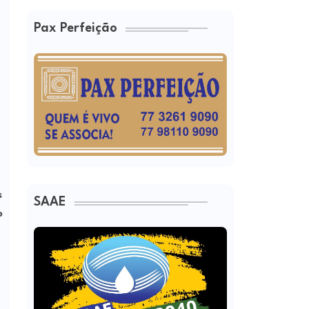
Pax Perfeição
s
SAAE
o