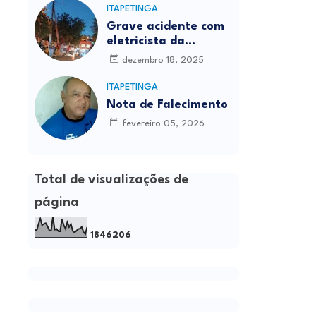
ITAPETINGA
Grave acidente com
eletricista da
Prefeitura é
dezembro 18, 2025
registrado em
Itapetinga
ITAPETINGA
Nota de Falecimento
fevereiro 05, 2026
Total de visualizações de
página
1
8
4
6
2
0
6