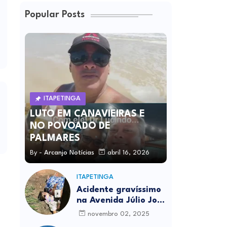
Popular Posts
ITAPETINGA
LUTO EM CANAVIEIRAS E
NO POVOADO DE
PALMARES
By -
Arcanjo Notícias
abril 16, 2026
ITAPETINGA
Acidente gravíssimo
na Avenida Júlio José
Rodrigues deixa um
novembro 02, 2025
morto