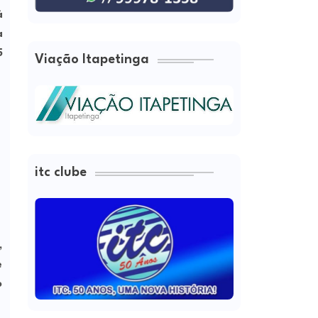
á
a
5
Viação Itapetinga
itc clube
,
e
o