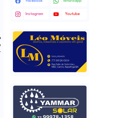
Facebook
Whatsapp
Instagram
Youtube
a
á
r