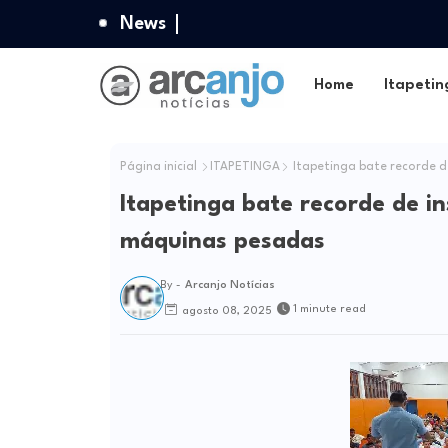
News
Home
Itapetin
Página inicial
ITAPETINGA
Itapetinga bate recorde d
Itapetinga bate recorde de i
máquinas pesadas
By -
Arcanjo Notícias
1 minute read
agosto 08, 2025