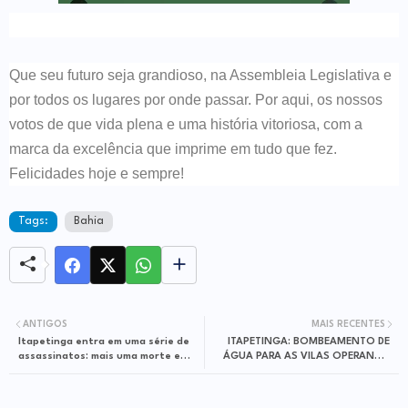
Que seu futuro seja grandioso, na Assembleia Legislativa e
por todos os lugares por onde passar. Por aqui, os nossos
votos de que vida plena e uma história vitoriosa, com a
marca da excelência que imprime em tudo que fez.
Felicidades hoje e sempre!
Tags:
Bahia
ANTIGOS
MAIS RECENTES
Itapetinga entra em uma série de
ITAPETINGA: BOMBEAMENTO DE
assassinatos: mais uma morte e
ÁGUA PARA AS VILAS OPERANDO
uma tentativa de homicídio no
COM 100% DA SUA CAPACIDADE
Clodoaldo Costa