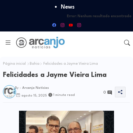
News
Error:
Nenhum resultado encontrado
Página inicial
Bahia
Felicidades a Jayme Vieira Lima
Felicidades a Jayme Vieira Lima
By -
Arcanjo Notícias
0
1 minute read
agosto 15, 2025