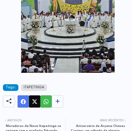
Tags:
ITAPETINGA
ANTIGOS
MAIS RECENTES
Moradores da Nova Itapetinga se
Aniversário de Aryana Chaves
reúnem com o prefeito Eduardo
Curcino: um sábado de alegria em