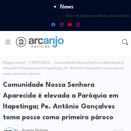
News
Error:
Nenhum resultado encontrado
Página inicial
ITAPETINGA
Comunidade Nossa Senhora Aparecida é
elevada a Paróquia em Itapetinga; Pe. Antônio Gonçalves toma posse
como primeiro pároco
Comunidade Nossa Senhora
Aparecida é elevada a Paróquia em
Itapetinga; Pe. Antônio Gonçalves
toma posse como primeiro pároco
By -
Arcanjo Notícias