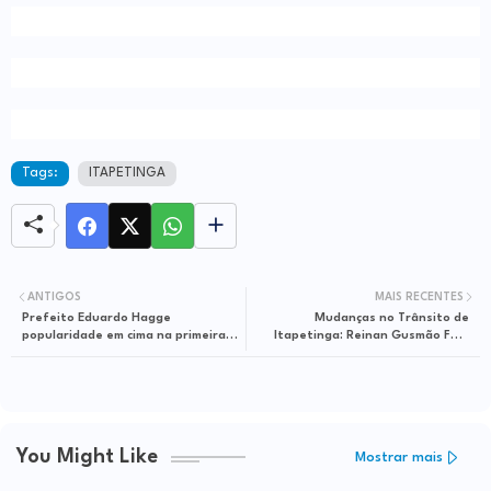
Tags:
ITAPETINGA
ANTIGOS
MAIS RECENTES
Prefeito Eduardo Hagge
Mudanças no Trânsito de
popularidade em cima na primeira
Itapetinga: Reinan Gusmão Fala
noite do Forró do Chicão
Sobre Projetos em Parceria com o
Governo do Estado
You Might Like
Mostrar mais