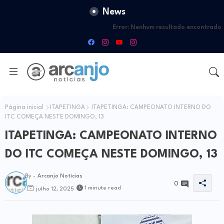
News
Error:
Nenhum resultado encontrado
Página inicial
ITAPETINGA
ITAPETINGA: CAMPEONATO INTERNO DO
ITC COMEÇA NESTE DOMINGO, 13
ITAPETINGA: CAMPEONATO INTERNO
DO ITC COMEÇA NESTE DOMINGO, 13
By -
Arcanjo Notícias
0
1 minute read
julho 12, 2025