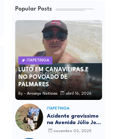
Popular Posts
ITAPETINGA
LUTO EM CANAVIEIRAS E
NO POVOADO DE
PALMARES
By -
Arcanjo Notícias
abril 16, 2026
ITAPETINGA
Acidente gravíssimo
na Avenida Júlio José
Rodrigues deixa um
novembro 02, 2025
morto