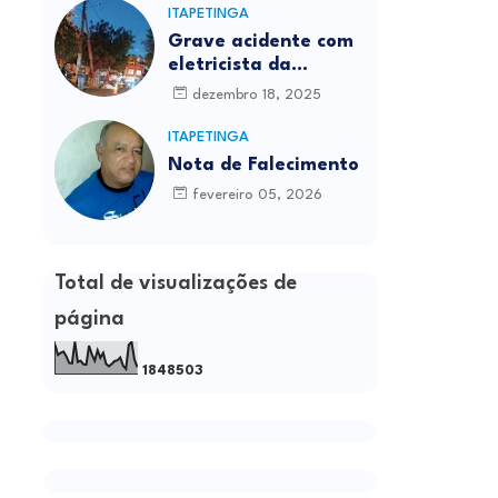
ITAPETINGA
Grave acidente com
eletricista da
Prefeitura é
dezembro 18, 2025
registrado em
Itapetinga
ITAPETINGA
Nota de Falecimento
fevereiro 05, 2026
Total de visualizações de
página
1
8
4
8
5
0
3