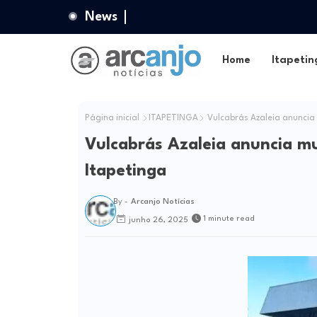
News
Home
Itapetin
Página inicial
ITAPETINGA
Vulcabrás Azaleia anuncia
Vulcabrás Azaleia anuncia m
Itapetinga
By -
Arcanjo Notícias
1 minute read
junho 26, 2025