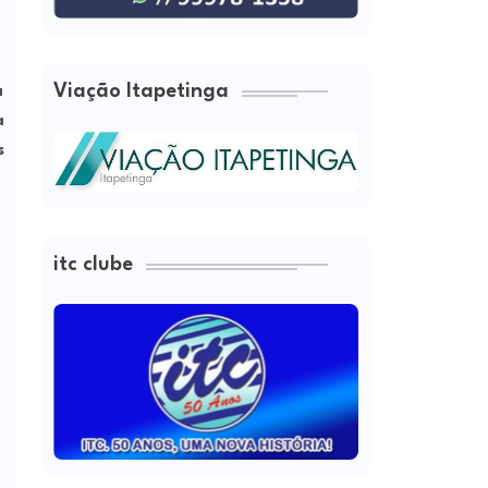
Viação Itapetinga
a
a
s
itc clube