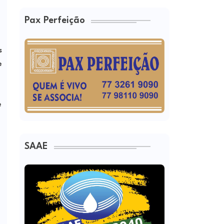
Pax Perfeição
s
e
e
SAAE