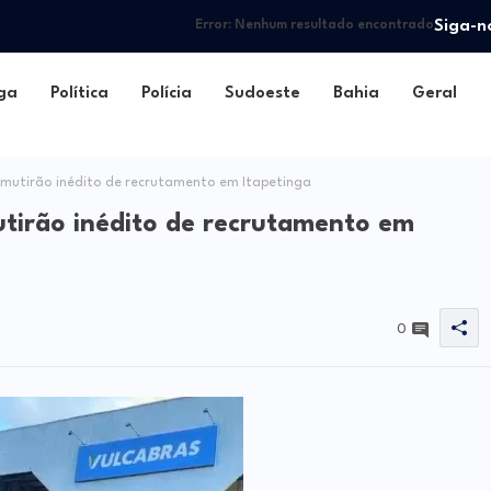
Siga-n
Error:
Nenhum resultado encontrado
ga
Política
Polícia
Sudoeste
Bahia
Geral
 mutirão inédito de recrutamento em Itapetinga
utirão inédito de recrutamento em
0