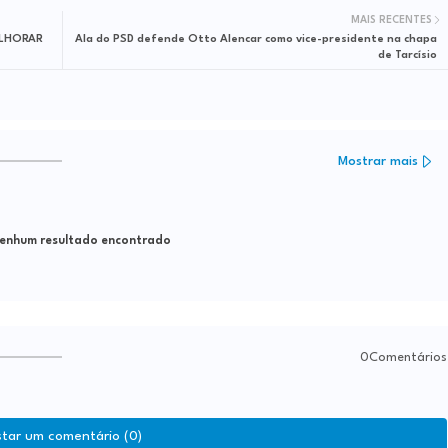
MAIS RECENTES
ELHORAR
Ala do PSD defende Otto Alencar como vice-presidente na chapa
de Tarcísio
Mostrar mais
nhum resultado encontrado
0Comentários
star um comentário (0)