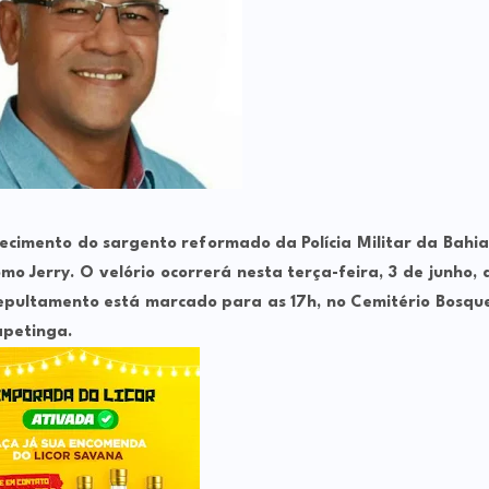
cimento do sargento reformado da Polícia Militar da Bahia
como
Jerry
. O velório ocorrerá nesta
terça-feira, 3 de junho
, 
sepultamento está marcado para as
17h
, no
Cemitério Bosqu
apetinga
.