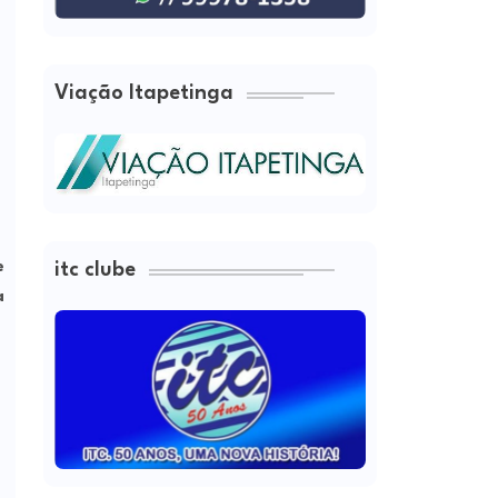
Viação Itapetinga
e
itc clube
a