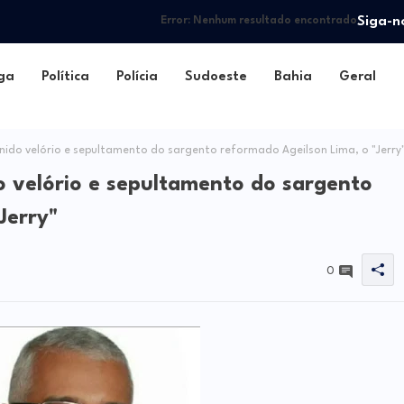
Siga-n
Error:
Nenhum resultado encontrado
ga
Política
Polícia
Sudoeste
Bahia
Geral
nido velório e sepultamento do sargento reformado Ageilson Lima, o "Jerry
o velório e sepultamento do sargento
Jerry"
0