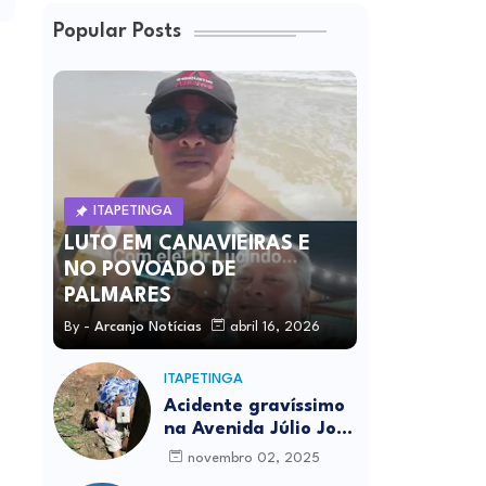
Popular Posts
ITAPETINGA
LUTO EM CANAVIEIRAS E
NO POVOADO DE
PALMARES
By -
Arcanjo Notícias
abril 16, 2026
ITAPETINGA
Acidente gravíssimo
na Avenida Júlio José
Rodrigues deixa um
novembro 02, 2025
morto