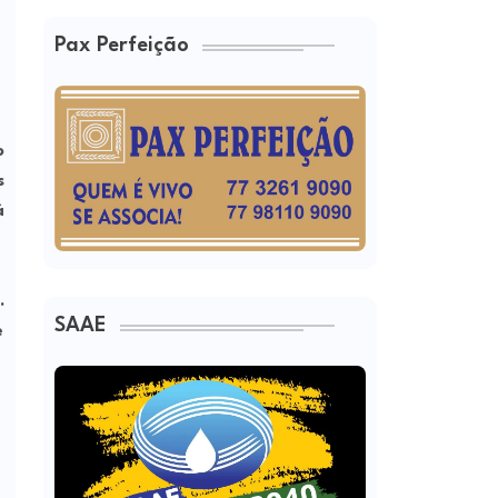
Pax Perfeição
o
s
á
.
SAAE
e