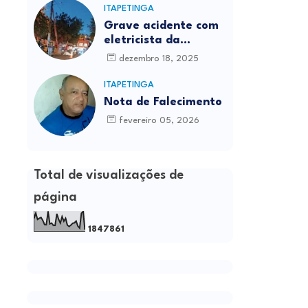
ITAPETINGA
Grave acidente com
eletricista da
Prefeitura é
dezembro 18, 2025
registrado em
Itapetinga
ITAPETINGA
Nota de Falecimento
fevereiro 05, 2026
Total de visualizações de
página
1
8
4
7
8
6
1