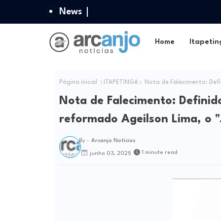
News
Home
Itapetin
Página inicial
ITAPETINGA
Nota de Falecimento: Defi
Nota de Falecimento: Definid
reformado Ageilson Lima, o "
By -
Arcanjo Notícias
1 minute read
junho 03, 2025