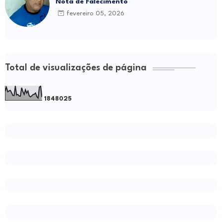
Nota de Falecimento
fevereiro 05, 2026
Total de visualizações de página
1
8
4
8
0
2
5