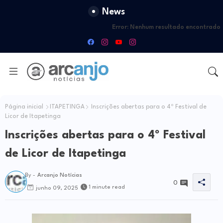
News
Error:
Nenhum resultado encontrado
Página inicial
ITAPETINGA
Inscrições abertas para o 4º Festival de
Licor de Itapetinga
Inscrições abertas para o 4º Festival
de Licor de Itapetinga
By -
Arcanjo Notícias
0
1 minute read
junho 09, 2025