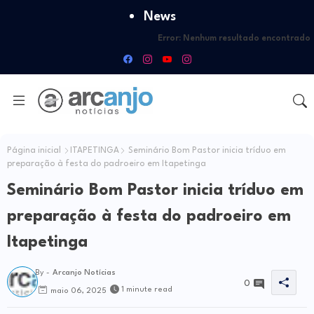
News
Error:
Nenhum resultado encontrado
Página inicial
ITAPETINGA
Seminário Bom Pastor inicia tríduo em
preparação à festa do padroeiro em Itapetinga
Seminário Bom Pastor inicia tríduo em
preparação à festa do padroeiro em
Itapetinga
By -
Arcanjo Notícias
0
1 minute read
maio 06, 2025