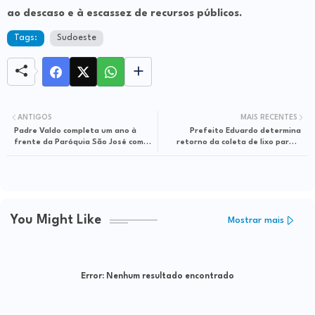
ao descaso e à escassez de recursos públicos.
Tags:
Sudoeste
ANTIGOS
MAIS RECENTES
Padre Valdo completa um ano à
Prefeito Eduardo determina
frente da Paróquia São José com
retorno da coleta de lixo para o
revolução espiritual e estrutural
período noturno em Itapetinga
You Might Like
Mostrar mais
Error:
Nenhum resultado encontrado