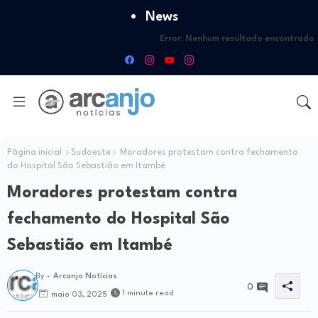
News
Error:
Nenhum resultado encontrado
Página inicial
Sudoeste
Moradores protestam contra fechamento
do Hospital São Sebastião em Itambé
Moradores protestam contra
fechamento do Hospital São
Sebastião em Itambé
By -
Arcanjo Notícias
0
1 minute read
maio 03, 2025