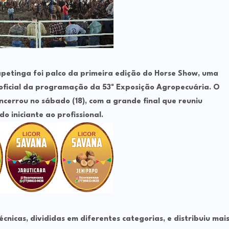
apetinga
foi palco da
primeira edição do Horse Show
, uma
oficial da programação da
53ª Exposição Agropecuária
. O
 encerrou no sábado (18), com a grande final que reuniu
o iniciante ao profissional.
nicas, divididas em diferentes categorias, e distribuiu
mai