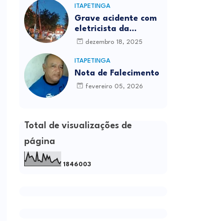
ITAPETINGA
Grave acidente com
eletricista da
Prefeitura é
dezembro 18, 2025
registrado em
Itapetinga
ITAPETINGA
Nota de Falecimento
fevereiro 05, 2026
Total de visualizações de
página
1
8
4
6
0
0
3