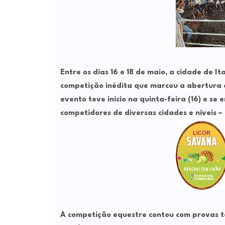
Entre os dias
16 e 18 de maio
, a cidade de
It
competição inédita que marcou a abertura 
evento teve início na quinta-feira (16) e se
competidores de diversas cidades e níveis – d
A competição equestre contou com provas téc