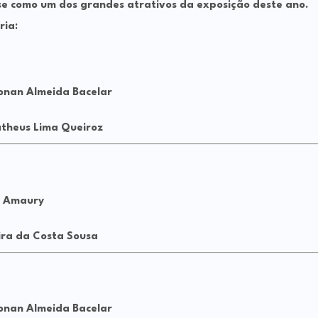
se como um dos grandes atrativos da exposição deste ano.
ria:
onan Almeida Bacelar
theus Lima Queiroz
r Amaury
ira da Costa Sousa
onan Almeida Bacelar