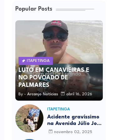
Popular Posts
ITAPETINGA
LUTO EM CANAVIEIRAS E
NO POVOADO DE
PALMARES
By -
Arcanjo Notícias
abril 16, 2026
ITAPETINGA
Acidente gravíssimo
na Avenida Júlio José
Rodrigues deixa um
novembro 02, 2025
morto