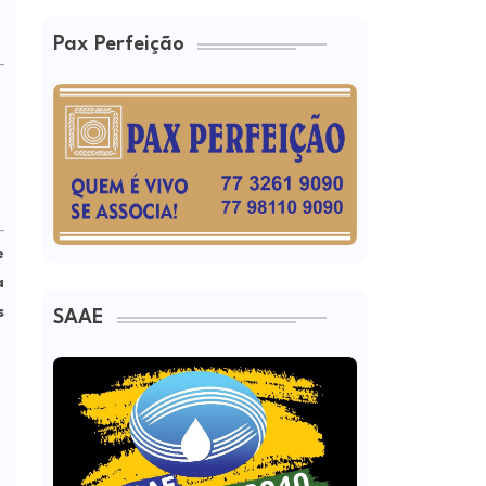
Pax Perfeição
e
a
s
SAAE