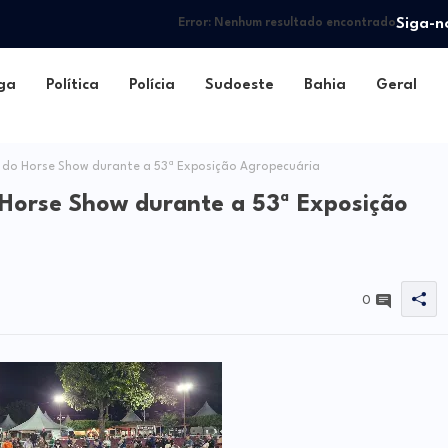
Siga-n
Error:
Nenhum resultado encontrado
ga
Política
Polícia
Sudoeste
Bahia
Geral
o do Horse Show durante a 53ª Exposição Agropecuária
o Horse Show durante a 53ª Exposição
0