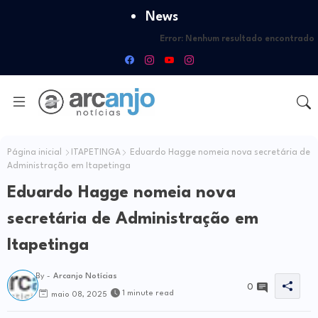
News
Error:
Nenhum resultado encontrado
Página inicial
ITAPETINGA
Eduardo Hagge nomeia nova secretária de
Administração em Itapetinga
Eduardo Hagge nomeia nova
secretária de Administração em
Itapetinga
By -
Arcanjo Notícias
0
1 minute read
maio 08, 2025