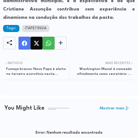
administrativa municipal, e a expectativa é de que
Cristiane Assunção contribua com experiência e
dinamismo na condução dos trabalhos da pasta.
Tags:
ITAPETINGA
ANTIGOS
MAIS RECENTES
Fumaça branca: Novo Papa é eleito
Washington Maciel é nomeado
no terceiro escrutínio nesta
oficialmente como secretário de
quinta-feira, 8 de maio de 2025
Desenvolvimento Social de
Itapetinga
You Might Like
Mostrar mais
Error:
Nenhum resultado encontrado