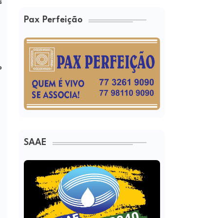
s
Pax Perfeição
o
SAAE