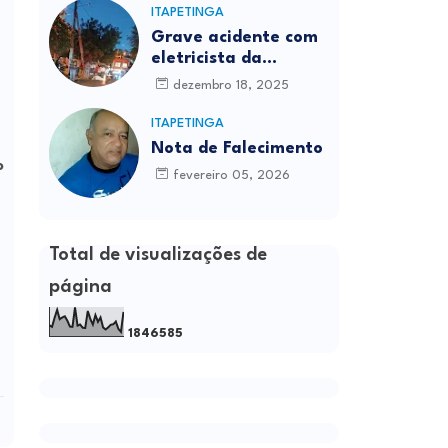
ITAPETINGA
Grave acidente com
eletricista da
Prefeitura é
dezembro 18, 2025
registrado em
Itapetinga
ITAPETINGA
Nota de Falecimento
o
fevereiro 05, 2026
Total de visualizações de
página
1
8
4
6
5
8
5