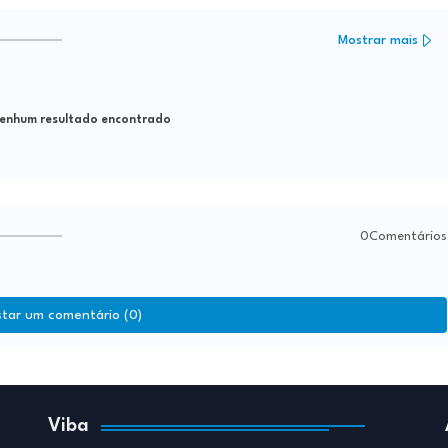
Mostrar mais
nhum resultado encontrado
0Comentários
star um comentário (0)
Viba