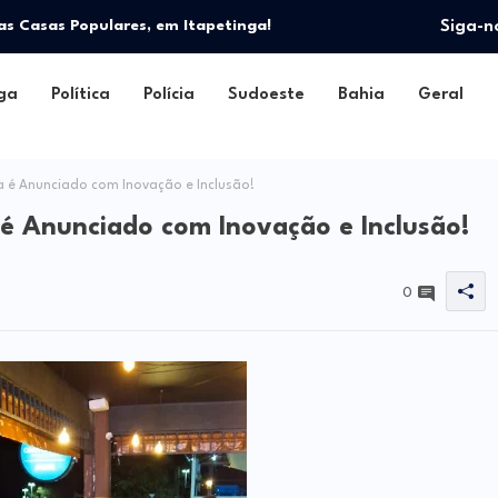
a e oficializa disputa por vaga na Assembleia
as Casas Populares, em Itapetinga!
Siga-n
ga
Política
Polícia
Sudoeste
Bahia
Geral
 é Anunciado com Inovação e Inclusão!
 é Anunciado com Inovação e Inclusão!
0