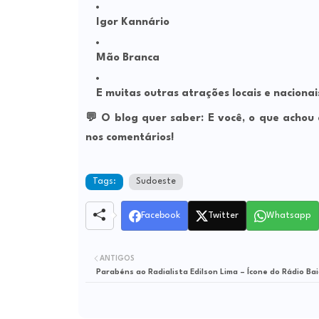
Igor Kannário
Mão Branca
E muitas outras atrações
locais e nacionai
💬 O blog quer saber:
E você, o que achou
nos comentários!
Tags:
Sudoeste
Facebook
Twitter
Whatsapp
ANTIGOS
Parabéns ao Radialista Edilson Lima – Ícone do Rádio Ba