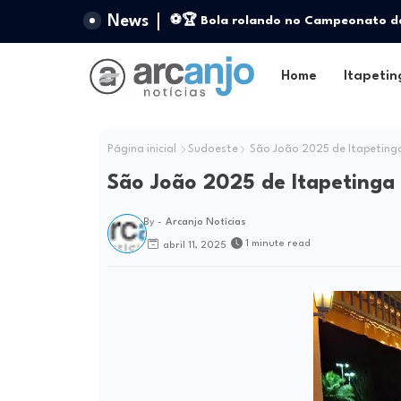
News
Carlinhos Sobral registra candidatur
⚽🏆 Bola rolando no Campeonato d
Legislativa da Bahia
Home
Itapetin
Página inicial
Sudoeste
São João 2025 de Itapetinga
São João 2025 de Itapetinga
By -
Arcanjo Notícias
1 minute read
abril 11, 2025