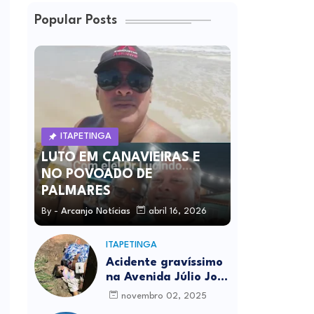
Popular Posts
ITAPETINGA
LUTO EM CANAVIEIRAS E
NO POVOADO DE
PALMARES
By -
Arcanjo Notícias
abril 16, 2026
ITAPETINGA
Acidente gravíssimo
na Avenida Júlio José
Rodrigues deixa um
novembro 02, 2025
morto